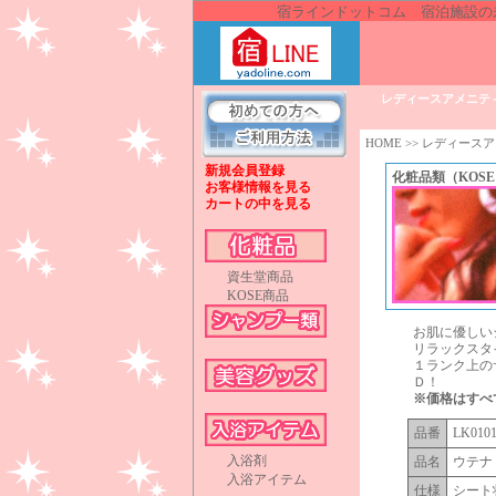
宿ラインドットコム 宿泊施設の
ホテル、旅館の客室"備品"（アメニティ）,"
で宿泊施設の経営に関す
レディースアメニテ
HOME
>>
レディースア
新規会員登録
化粧品類（KOS
お客様情報を見る
カートの中を見る
資生堂商品
KOSE商品
お肌に優しい
リラックスタ
１ランク上の
Ｄ！
※価格はすべ
品番
LK010
入浴剤
品名
ウテナ
入浴アイテム
仕様
シート