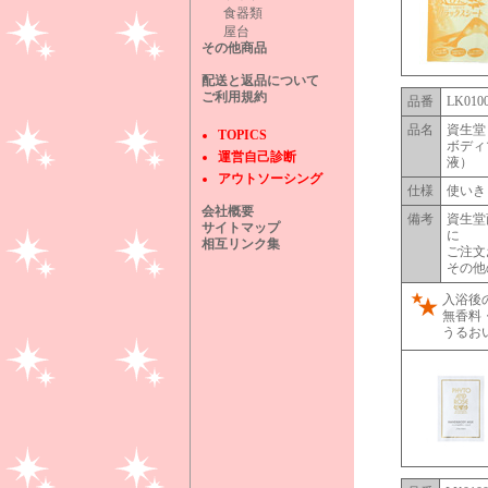
食器類
屋台
その他商品
配送と返品について
ご利用規約
品番
LK010
品名
資生堂
TOPICS
ボディ
運営自己診断
液）
アウトソーシング
仕様
使いき
会社概要
備考
資生堂
サイトマップ
に
相互リンク集
ご注文
その他
入浴後
無香料
うるお