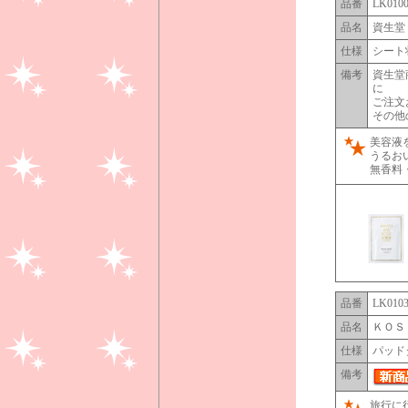
品番
LK010
品名
資生堂
仕様
シート
備考
資生堂
に
ご注文
その他
美容液
うるお
無香料
品番
LK010
品名
ＫＯＳ
仕様
パッド
備考
旅行に