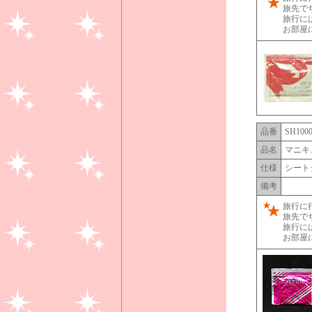
旅先で
旅行に
お部屋
品番
SH100
品名
マニキ
仕様
シート
備考
旅行に
旅先で
旅行に
お部屋