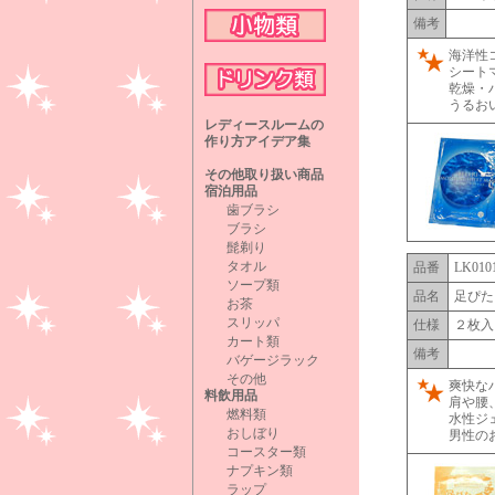
備考
海洋性
シート
乾燥・
うるお
レディースルームの
作り方アイデア集
その他取り扱い商品
宿泊用品
歯ブラシ
ブラシ
髭剃り
タオル
品番
LK010
ソープ類
品名
足ぴた
お茶
スリッパ
仕様
２枚入
カート類
備考
バゲージラック
その他
爽快な
料飲用品
肩や腰
燃料類
水性ジ
おしぼり
男性の
コースター類
ナプキン類
ラップ