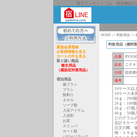
宿ラインドットコム 宿泊施設の
ホテル、旅館の客室"備品"（アメニティ）,"
で宿泊施設の経営に関す
HOME
>>
料飲用品
>>
料飲用品（燃料類
新規会員登録
お客様情報を見る
カートの中を見る
品番
RY010
取り扱い商品
品名
ニチネ
衛生用品
（感染症対策用品）
仕様
固形燃
宿泊用品
備考
歯ブラシ
10ケース以
ブラシ
10ケース未
髭剃り
10ｇ：200
タオル
20ｇ：100
ソープ類
30ｇ：67
入浴アイテム
40ｇ：50個
入浴剤
どのグラム
お茶
合計５ケー
スリッパ
注文の際、
カート類
例：１５ｇ
バゲージラック