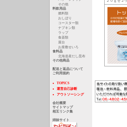
２０ｇを２
その他
料飲用品
燃料類
おしぼり
コースター類
ナプキン類
ラップ
食器類
屋台
お座敷せいろ
食料品
北海道産だし昆布
その他商品
配送と返品について
ご利用規約
TOPICS
運営自己診断
アウトソーシング
会社概要
サイトマップ
相互リンク集
姉妹サイト